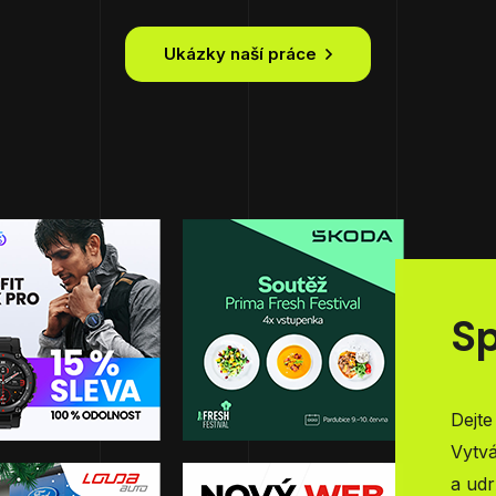
Ukázky naší práce
Sp
Dejte
Vytvá
a udr