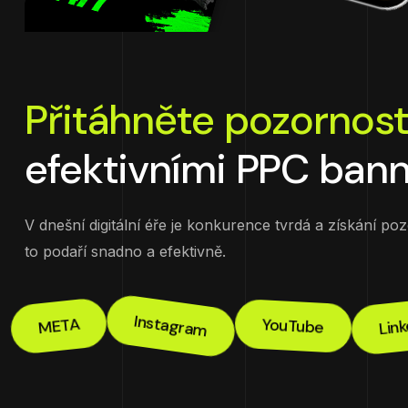
Přitáhněte pozornos
efektivními PPC banne
V dnešní digitální éře je konkurence tvrdá a získání 
to podaří snadno a efektivně.
Instagram
Link
META
YouTube