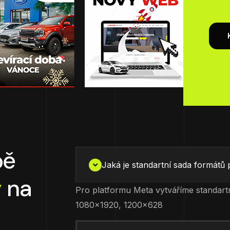
bě
Jaká je standartní sada formát
y
na
Pro platformu Meta vytváříme standart
1080×1920, 1200×628