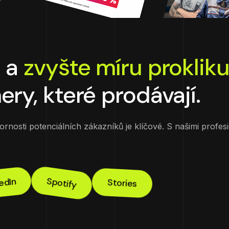
t
a
zvyšte míru proklik
ry, které prodávají.
pozornosti potenciálních zákazníků je klíčové. S našimi pr
Spotify
edIn
Stories