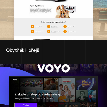
Obytňák Hořejš